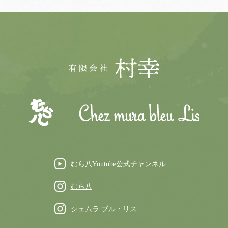
むら八Youtube公式チャンネル
むら八
シェムラ ブル・リス