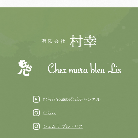
むら八Youtube公式チャンネル
むら八
シェムラ ブル・リス