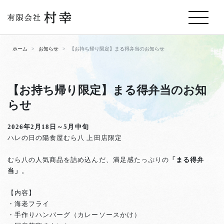
ホーム
お知らせ
【お持ち帰り限定】まる得弁当のお知らせ
【お持ち帰り限定】まる得弁当のお知
らせ
2026年2月18日～5月中旬
ハレの日の陽食屋むら八 上田店限定
むら八の人気商品を詰め込んだ、満足感たっぷりの
「まる得弁
当」
。
【内容】
・海老フライ
・手作りハンバーグ（カレーソースかけ）