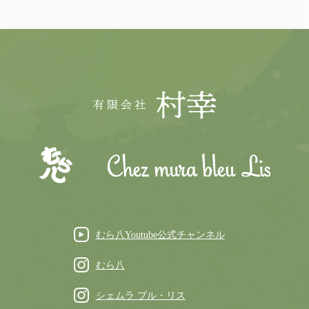
むら八Youtube公式チャンネル
むら八
シェムラ ブル・リス