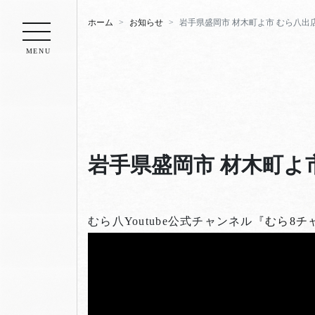
ホーム
お知らせ
岩手県盛岡市 材木町よ市 むら八出店【
MENU
岩手県盛岡市 材木町よ市
むら八Youtube公式チャンネル『
むら8チ