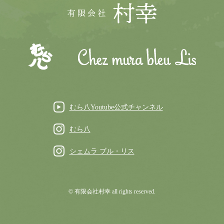
むら八Youtube公式チャンネル
むら八
シェムラ ブル・リス
© 有限会社村幸 all rights reserved.