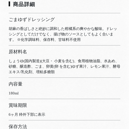
商品詳細
ごまゆずドレッシング
胡麻の香ばしさと絶妙に調和した柑橘系の爽やかな酸味。ドレッ
シングとしてだけでなく、揚げ物のソースとしてもよく合いま
す。 ※化学調味料、保存料、甘味料不使用
原材料名
しょうゆ(国内製造)(大豆・ 小麦を含む)、食用植物油脂、水あめ、
砂糖、醸造酢、ごま、卵黄(卵 を含む)ゆず果汁、レモン果汁、酵母
エキス/乳化剤、増粘多糖類
内容量
180ml
賞味期限
6ヶ月 枠外下部に表示
保存方法