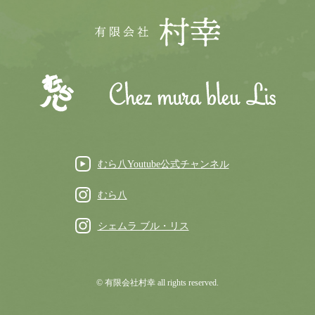
むら八Youtube公式チャンネル
むら八
シェムラ ブル・リス
© 有限会社村幸 all rights reserved.