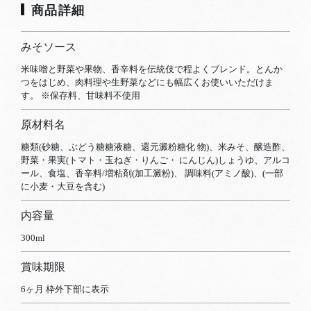
商品詳細
みそソース
米味噌と野菜や果物、香辛料を伝統伎で程よくブレンド。とんか
つをはじめ、肉料理や生野菜などにも幅広くお使いいただけま
す。 ※保存料、甘味料不使用
原材料名
糖類(砂糖、ぶどう糖糖液糖、還元澱粉糖化 物)、米みそ、醸造酢、
野菜・果実(トマト・玉ねぎ・りんご・ にんじん)しょうゆ、アルコ
ール、食塩、香辛料/増粘剤(加工澱粉)、 調味料(アミノ酸)、(一部
に小麦・大豆を含む)
内容量
300ml
賞味期限
6ヶ月 枠外下部に表示