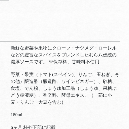
新鮮な野菜や果物にクローブ・ナツメグ・ローレル
などの豊富なスパイスをブレンドしたむら八伝統の
濃厚ソースです。 ※保存料、甘味料不使用
野菜・果実（トマト(スペイン)、りんご、玉ねぎ、そ
の他）醸造酢（醸造酢、ワインビネガー）、砂糖、
食塩、でん粉、しょうゆ加工品（しょうゆ、果糖ぶ
どう糖液糖）、香辛料、酵母エキス、（一部に小
麦・りんご・大豆を含む）
180ml
6ヶ月 枠外下部に記載