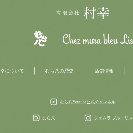
村幸について
むら八の歴史
店舗情報
むら八Youtube公式チャンネル
むら八
シェムラ ブル・リス