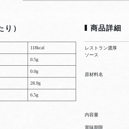
商品詳細
たり）
118kcal
レストラン濃厚
ソース
0.5g
0.0g
原材料名
28.9g
6.5g
内容量
賞味期限